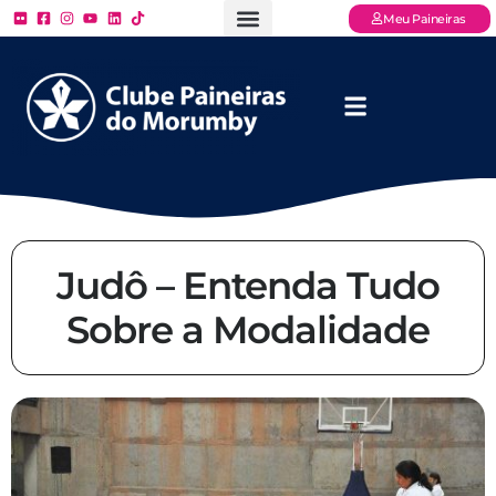
Meu Paineiras
Ligue: (11) 3779 – 2000
FAQ – Perguntas Frequentes
Ingressos Online
Venha para o Paineiras
Judô – Entenda Tudo
Sobre a Modalidade