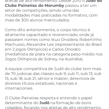
atletas de alto rendimento. Desde 2010 o
Judô do
Clube Paineiras do Morumby
passou a ter um
setor de competições, sendo uma das
modalidades mais praticadas no formativo, com
mais de 300 alunos matriculados.
Como dito anteriormente, o corpo técnico é
altamente capacitado e reverenciado, onde já
passaram nomes como Ikuo Onodera, Robertinho
Machusso, Alexandre Lee (representante do Brasil
em 2 jogos Olímpicos) e Carlos Onorato
(medalhista de prata na categoria peso-médio nos
Jogos OIímpicos de Sidney, na Austrália).
A equipe competitiva de Judô do clube tem mais
de 70 judocas das classes sub 9, sub 11, sub 13, sub
15, sub 18, sub 21, sênior e máster, detentora de
diversos títulos estaduais, nacionais e
internacionais.
O Clube Paineiras respeita e entende o papel
determinante do
Judô
na formação de bons
cidadãos, focando nos atletas de alto rendimento,