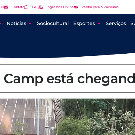
000
Contato
FAQ
Ingressos Online
Venha para o Paineiras!
Notícias
Sociocultural
Esportes
Serviços
S
s Camp está chegand