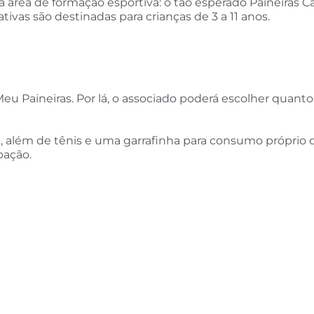
 área de formação esportiva: o tão esperado Paineiras 
tivas são destinadas para crianças de 3 a 11 anos.
u Paineiras. Por lá, o associado poderá escolher quanto
a, além de tênis e uma garrafinha para consumo próprio d
pação.