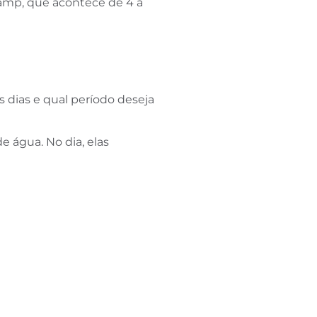
Camp, que acontece de 4 a
s dias e qual período deseja
e água. No dia, elas