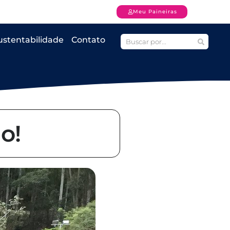
Meu Paineiras
ustentabilidade
Contato
o!