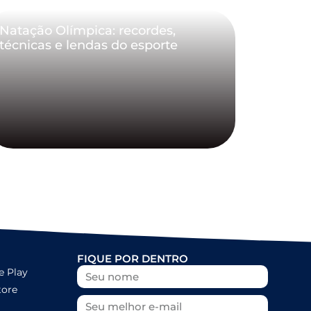
Natação Olímpica: recordes,
técnicas e lendas do esporte
FIQUE POR DENTRO
e Play
tore