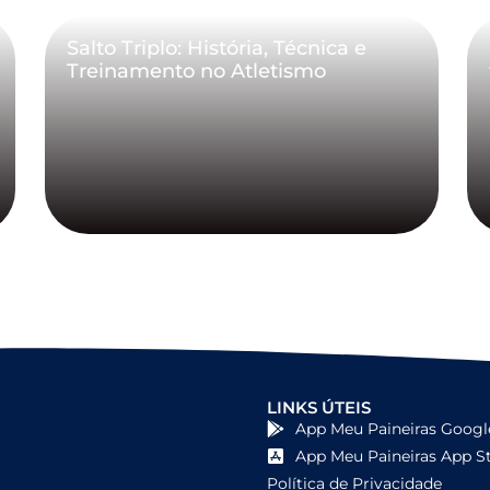
Salto Triplo: História, Técnica e
Treinamento no Atletismo
LINKS ÚTEIS
App Meu Paineiras Googl
App Meu Paineiras App S
Política de Privacidade