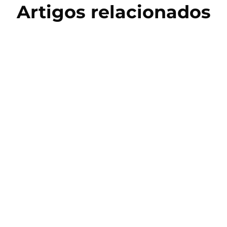
Artigos relacionados
Copa do Mundo 2026
Salto Triplo: História, Técnica e
Treinamento no Atletismo