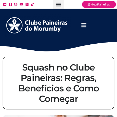
Meu Paineiras
Ligue: (11) 3779 – 2000
FAQ – Perguntas Frequentes
Ingressos Online
Venha para o Paineiras
Squash no Clube
Paineiras: Regras,
Benefícios e Como
Começar