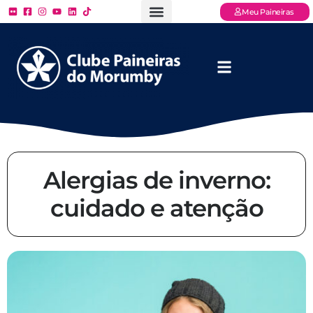
Meu Paineiras
Ligue: (11) 3779 – 2000
FAQ – Perguntas Frequentes
Ingressos Online
Venha para o Paineiras
Alergias de inverno:
cuidado e atenção