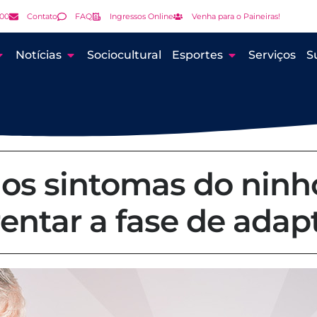
000
Contato
FAQ
Ingressos Online
Venha para o Paineiras!
Notícias
Sociocultural
Esportes
Serviços
S
os sintomas do ninho
rentar a fase de adap