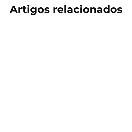
Artigos relacionados
Copa do Mundo 2026
Salto Triplo: História, Técnica e
Treinamento no Atletismo