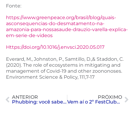
Fonte:
https://www.greenpeace.org/brasil/blog/quais-
asconsequencias-do-desmatamento-na-
amazonia-para-nossasaude-drauzio-varella-explica-
em-serie-de-videos
Https://doi.org/10.1016/j.envsci.2020.05.017
Everard, M., Johnston, P., Samtillo, D.,& Staddon, C.
(2020). The role of ecosystems in mitigating and
management of Covid-19 and other zoononoses.
Environment Science & Policy, 111,7-17
ANTERIOR
PRÓXIMO
Phubbing: você sabe o que é?
Vem aí o 2º FestClubeSP