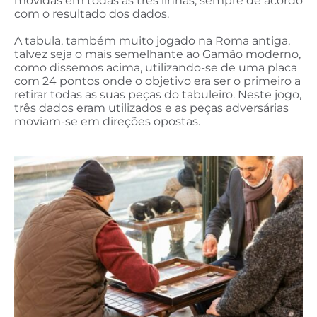
movidas em todas as três linhas, sempre de acordo
com o resultado dos dados.
A tabula, também muito jogado na Roma antiga,
talvez seja o mais semelhante ao Gamão moderno,
como dissemos acima, utilizando-se de uma placa
com 24 pontos onde o objetivo era ser o primeiro a
retirar todas as suas peças do tabuleiro. Neste jogo,
três dados eram utilizados e as peças adversárias
moviam-se em direções opostas.