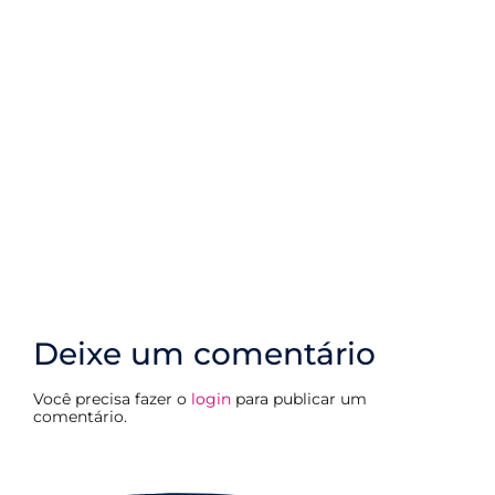
Natação Olímpica: recordes, técnicas e
lendas do esporte
Deixe um comentário
Você precisa fazer o
login
para publicar um
comentário.