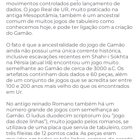
movimentos controlados pelo lançamento de
dados. O jogo Real de UR, muito praticado na
antiga Mesopotâmia, também é um ancestral
comum de muitos jogos de tabuleiro como
conhecemos hoje, e pode ter ligação com a criação
do Gamão.
O fato é que a ancestralidade do jogo de Gamão
ainda não possui uma única corrente histórica,
inclusive escavações recentes em Shahr-i Sokhta
na Pérsia (atual Irã) encontrou um jogo muito
semelhante ao Gamão de cerca de 3000 a.C. Os
artefatos continham dois dados e 60 peças, além
de um conjunto de jogos que se acredita ser entre
100 e 200 anos mais velho do que os encontrados
em Ur.
No antigo reinado Romano também há um
número grande de jogos com semelhança ao
Gamão. O ludus duodecim scriptorum (ou “jogo
das doze linhas”), muito jogado pelos romanos, se
utilizava de uma placa que servia de tabuleiro, com
três fileiras de 12 pontos cada. As peças eram