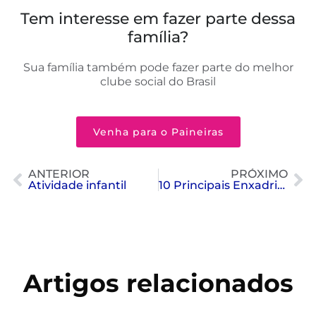
Tem interesse em fazer parte dessa
família?
Sua família também pode fazer parte do melhor
clube social do Brasil
Venha para o Paineiras
ANTERIOR
PRÓXIMO
Atividade infantil
10 Principais Enxadristas do Mundo
Artigos relacionados