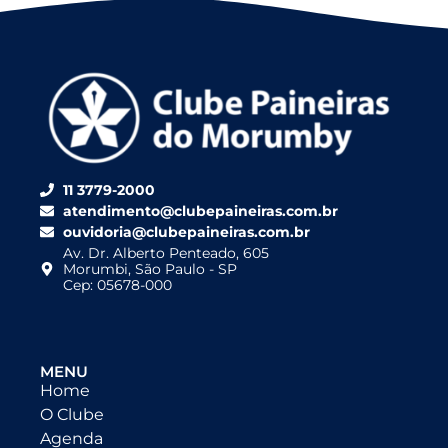
11 3779-2000
atendimento@clubepaineiras.com.br
ouvidoria@clubepaineiras.com.br
Av. Dr. Alberto Penteado, 605
Morumbi, São Paulo - SP
Cep: 05678-000
MENU
Home
O Clube
Agenda