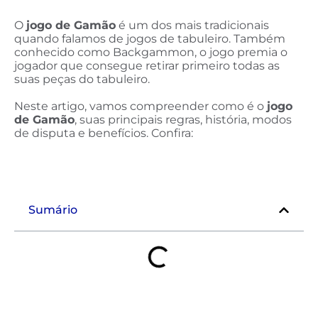
O
jogo de Gamão
é um dos mais tradicionais
quando falamos de jogos de tabuleiro. Também
conhecido como Backgammon, o jogo premia o
jogador que consegue retirar primeiro todas as
suas peças do tabuleiro.
Neste artigo, vamos compreender como é o
jogo
de Gamão
, suas principais regras, história, modos
de disputa e benefícios. Confira:
Sumário