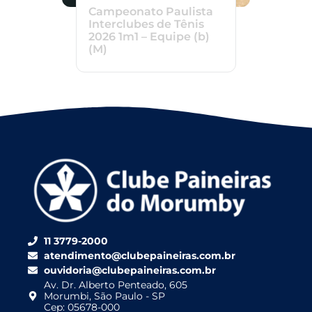
Campeonato Paulista
Interclubes de Tênis
2026 1m1 – Equipe (b)
(M)
11 3779-2000
atendimento@clubepaineiras.com.br
ouvidoria@clubepaineiras.com.br
Av. Dr. Alberto Penteado, 605
Morumbi, São Paulo - SP
Cep: 05678-000