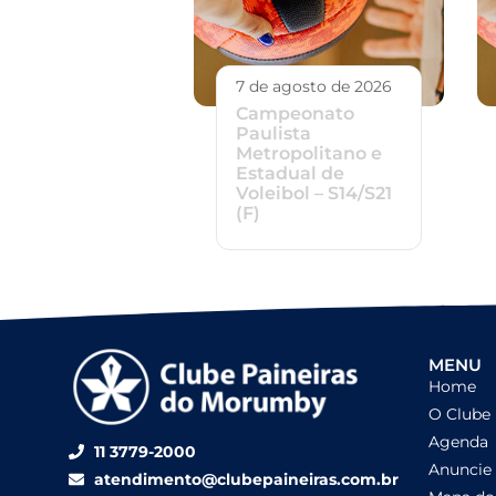
7 de agosto de 2026
Campeonato
Paulista
Metropolitano e
Estadual de
Voleibol – S14/S21
(F)
MENU
Home
O Clube
Agenda
11 3779-2000
Anuncie
atendimento@clubepaineiras.com.br