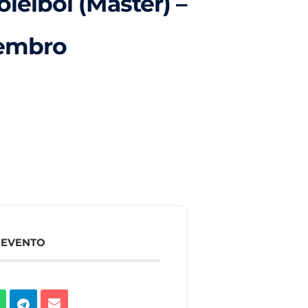
leibol (Master) –
tembro
 EVENTO