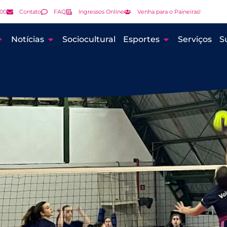
000
Contato
FAQ
Ingressos Online
Venha para o Paineiras!
Notícias
Sociocultural
Esportes
Serviços
S