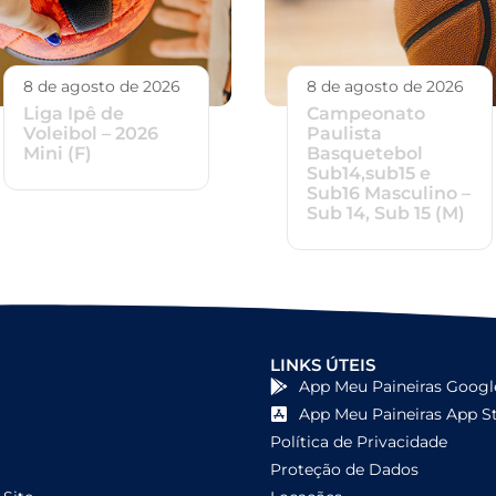
8 de agosto de 2026
8 de agosto de 2026
Liga Ipê de
Campeonato
Voleibol – 2026
Paulista
Mini (F)
Basquetebol
Sub14,sub15 e
Sub16 Masculino –
Sub 14, Sub 15 (M)
LINKS ÚTEIS
App Meu Paineiras Googl
App Meu Paineiras App S
Política de Privacidade
Proteção de Dados