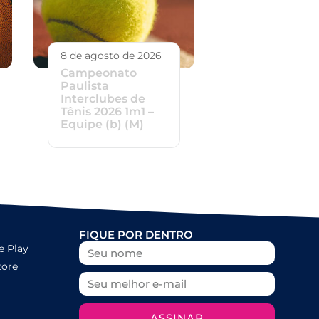
8 de agosto de 2026
Campeonato
Paulista
Interclubes de
Tênis 2026 1m1 –
Equipe (b) (M)
FIQUE POR DENTRO
e Play
tore
ASSINAR