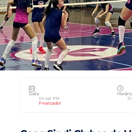
Data
Horári
04 set PM
21
Finalizado!