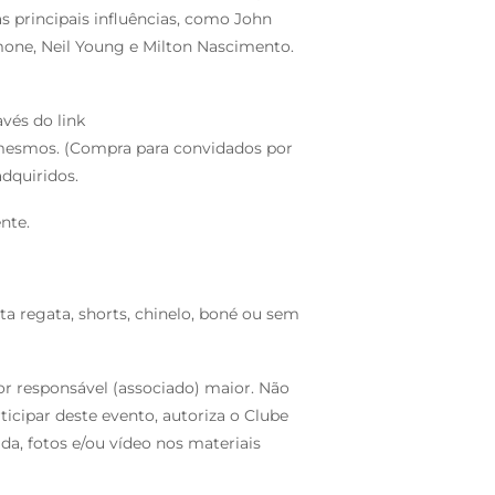
as principais influências, como John
mone, Neil Young e Milton Nascimento.
avés do link
mesmos. (Compra para convidados por
dquiridos.
nte.
a regata, shorts, chinelo, boné ou sem
r responsável (associado) maior. Não
icipar deste evento, autoriza o Clube
a, fotos e/ou vídeo nos materiais