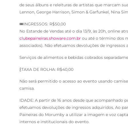
de seus álbuns e releituras de artistas que marcam su
Lennon, George Harrison, Simon & Garfunkel, Nina Si
🎟️INGRESSOS: R$50,00
No Estande de Vendas até o dia 13/9, às 20h, online atr
clubepaineiras.showare.com.br
ou até o término dos 
associados). Não efetuamos devoluções de ingressos a
Serviços de alimentos e bebidas cobrados separadame
🍾TAXA DE ROLHA: R$40,00
Não será permitido o acesso ao evento usando camiset
camisa.
IDADE: A partir de 16 anos desde que acompanhado po
efetuamos devoluções de ingressos adquiridos. Ao part
Paineiras do Morumby a utilizar a imagem e voz captad
internos e institucionais do evento.