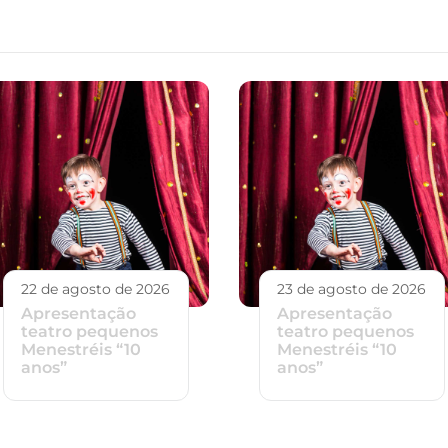
22 de agosto de 2026
23 de agosto de 2026
Apresentação
Apresentação
teatro pequenos
teatro pequenos
Menestréis “10
Menestréis “10
anos”
anos”