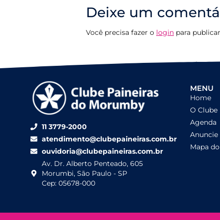
Deixe um comentá
Você precisa fazer o
login
para publica
MENU
Home
O Clube
Agenda
11 3779-2000
Anuncie
atendimento@clubepaineiras.com.br
Mapa do 
ouvidoria@clubepaineiras.com.br
Av. Dr. Alberto Penteado, 605
Morumbi, São Paulo - SP
Cep: 05678-000