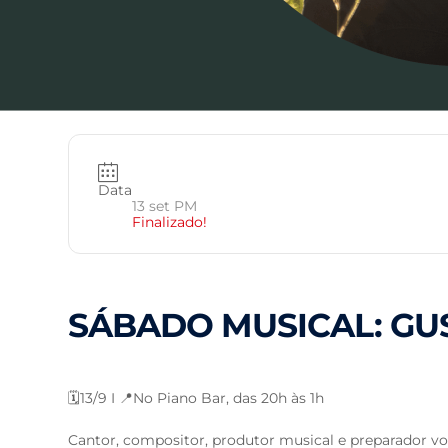
Data
13 set PM
Finalizado!
SÁBADO MUSICAL: GU
🗓️13/9 I 📍No Piano Bar, das 20h às 1h
Cantor, compositor, produtor musical e preparador v