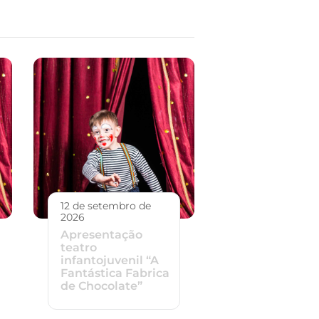
12 de setembro de
2026
Apresentação
teatro
infantojuvenil “A
Fantástica Fabrica
de Chocolate”