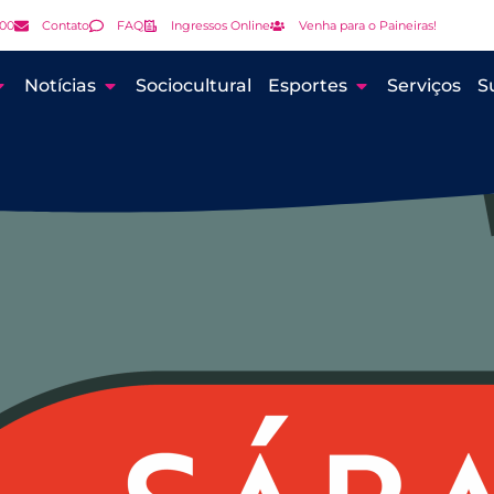
000
Contato
FAQ
Ingressos Online
Venha para o Paineiras!
Notícias
Sociocultural
Esportes
Serviços
S