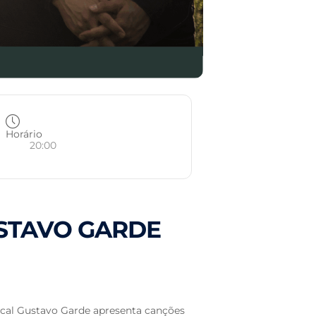
Horário
20:00
STAVO GARDE
ocal Gustavo Garde apresenta canções