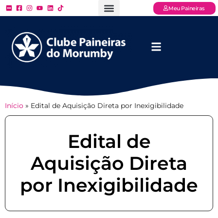
Meu Paineiras
Ligue: (11) 3779 – 2000
FAQ – Perguntas Frequentes
Ingressos Online
Venha para o Paineiras
Início
»
Edital de Aquisição Direta por Inexigibilidade
Edital de
Aquisição Direta
por Inexigibilidade