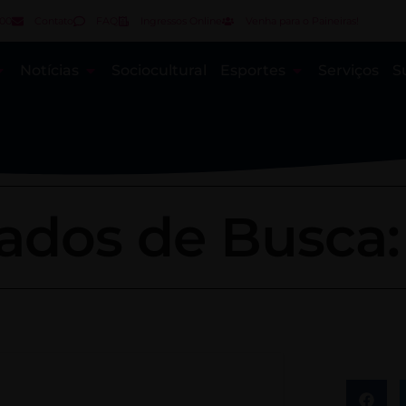
000
Contato
FAQ
Ingressos Online
Venha para o Paineiras!
Notícias
Sociocultural
Esportes
Serviços
S
ados de Busca: