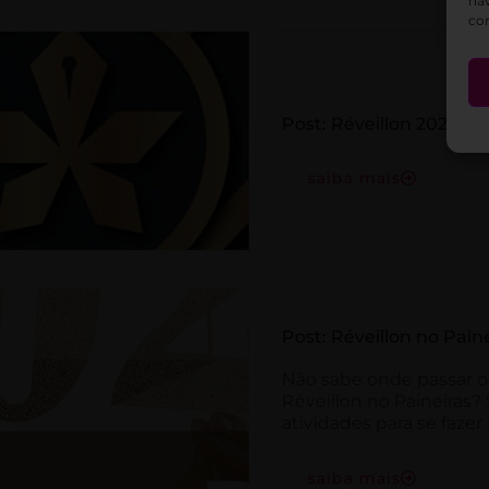
nav
co
Post: Réveillon 2023
saiba mais
Post: Réveillon no Pain
Não sabe onde passar o
Réveillon no Paineiras?
atividades para se faze
saiba mais