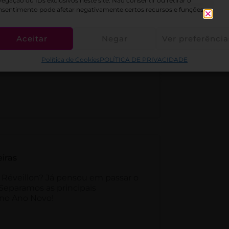
egação ou IDs exclusivos neste site. Não consentir ou retirar o
nsentimento pode afetar negativamente certos recursos e funções.
Aceitar
Negar
Ver preferência
Política de Cookies
POLÍTICA DE PRIVACIDADE
eiras
 Réveillon? Já pensou em passar o
 Separamos as principais
r no Ano Novo!