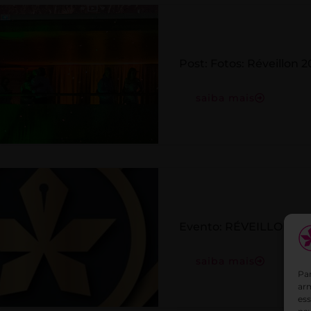
Post: Fotos: Réveillon 
saiba mais
Evento: RÉVEILLON – 2
saiba mais
Par
ar
es