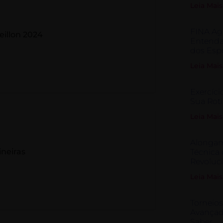
Leia Mais
FINA Ago
eillon 2024
Entenda
dos Esp
Leia Mais
Exercíci
Sua Roti
Leia Mais
Alongam
neiras
Técnica
Revoluci
Leia Mais
Torneios
Avançad
Saber