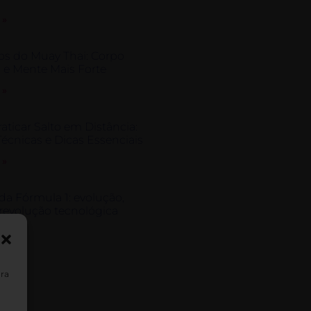
 »
os do Muay Thai: Corpo
 e Mente Mais Forte
 »
ticar Salto em Distância:
Técnicas e Dicas Essenciais
 »
 da Fórmula 1: evolução,
 revolução tecnológica
 »
ara