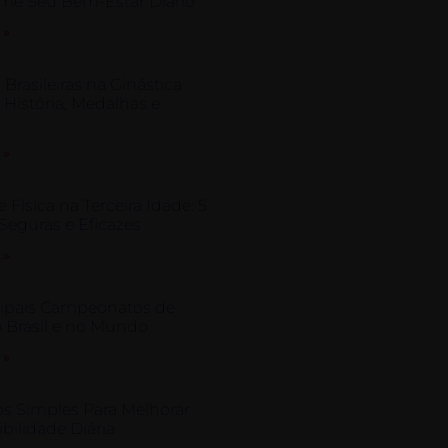
rme Seu Bem-Estar Diário
 »
 Brasileiras na Ginástica
: História, Medalhas e
 »
e Física na Terceira Idade: 5
Seguras e Eficazes
 »
cipais Campeonatos de
 Brasil e no Mundo
 »
os Simples Para Melhorar
ibilidade Diária