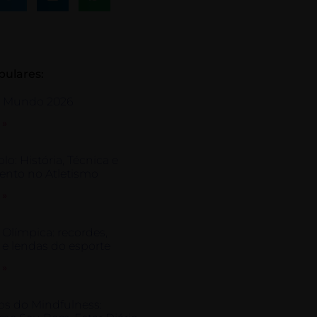
pulares:
o Mundo 2026
 »
plo: História, Técnica e
ento no Atletismo
 »
Olímpica: recordes,
 e lendas do esporte
 »
os do Mindfulness: