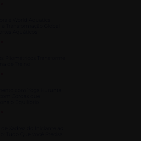
 »
ra é World Aquatics:
 a Transformação Global
ortes Aquáticos
 »
os Pliométricos Transforme
na de Treino
 »
ento com Yoga Kurunta:
 com Cordas que
ona o Equilíbrio
 »
 de Xadrez do Iniciante ao
o: Tudo Que Você Precisa