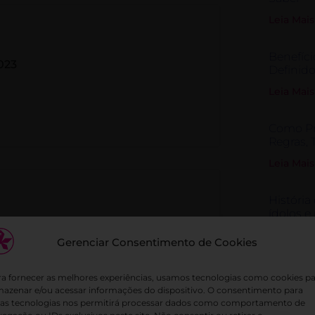
Leia Mais
Benefíci
2023
Definido
Leia Mais
Como Pra
Regras, 
Leia Mais
História
ídolos e
023
Leia Mais
Gerenciar Consentimento de Cookies
a fornecer as melhores experiências, usamos tecnologias como cookies p
mazenar e/ou acessar informações do dispositivo. O consentimento para
sas tecnologias nos permitirá processar dados como comportamento de